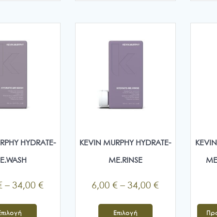
34,00 €
έχει
πολλαπλές
παραλλαγές.
Οι
επιλογές
μπορούν
να
επιλεγούν
στη
σελίδα
του
προϊόντος
RPHY HYDRATE-
KEVIN MURPHY HYDRATE-
KEVIN
E.WASH
ME.RINSE
ME
Price
Price
€
–
34,00
€
6,00
€
–
34,00
€
range:
range:
Αυτό
Αυτό
6,00 €
6,00 €
Επιλογή
Επιλογή
Πρ
το
το