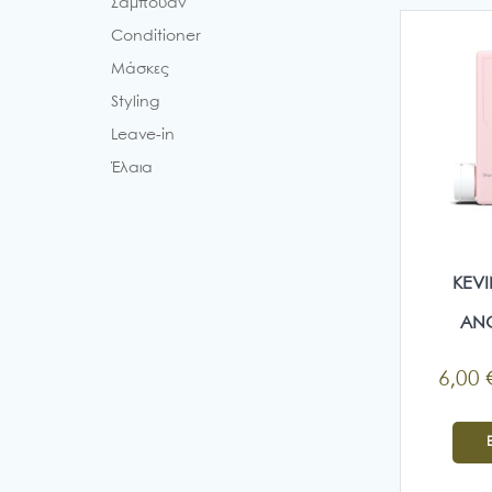
Σαμπουάν
Conditioner
Μάσκες
Styling
Leave-in
Έλαια
KEV
AN
6,00