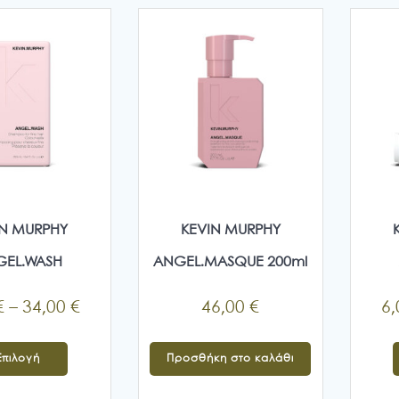
IN MURPHY
KEVIN MURPHY
GEL.WASH
ANGEL.MASQUE 200ml
Price
€
–
34,00
€
46,00
€
6
range:
Αυτό
6,00 €
Επιλογή
Προσθήκη στο καλάθι
το
through
προϊόν