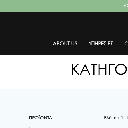
Δ
Skip
to
content
ABOUT US
ΥΠΗΡΕΣΙΕΣ
ΚΑΤΗΓΟ
ΠΡΟΪΟΝΤΑ
Βλέπετε 1–