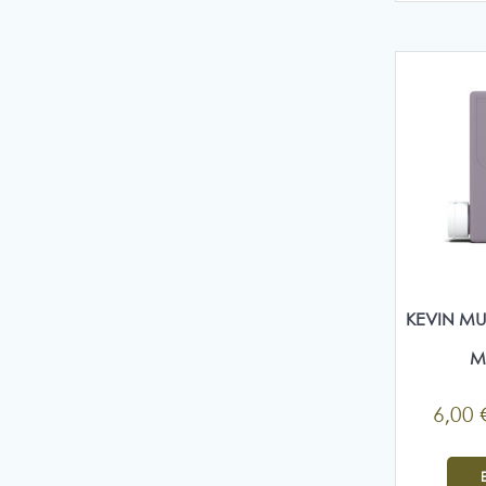
KEVIN MU
M
6,00