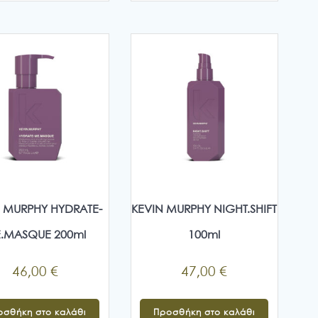
34,00 €
έχει
πολλαπλές
παραλλαγές.
Οι
επιλογές
μπορούν
να
επιλεγούν
στη
σελίδα
του
προϊόντος
 MURPHY HYDRATE-
KEVIN MURPHY NIGHT.SHIFT
.MASQUE 200ml
100ml
46,00
€
47,00
€
οσθήκη στο καλάθι
Προσθήκη στο καλάθι