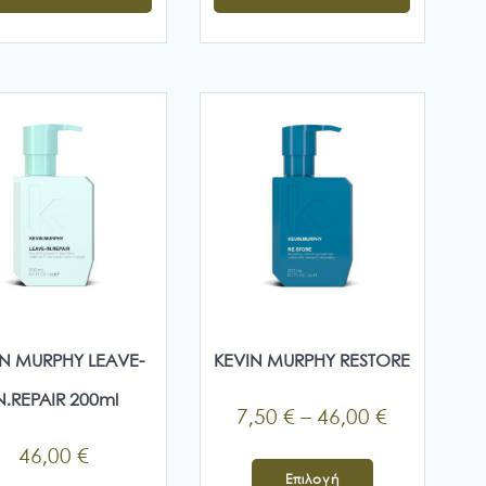
IN MURPHY LEAVE-
KEVIN MURPHY RESTORE
N.REPAIR 200ml
Price
7,50
€
–
46,00
€
range:
46,00
€
Αυτό
7,50 €
Επιλογή
το