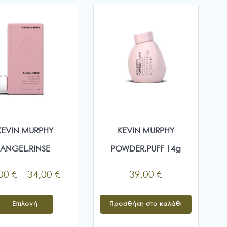
KEVIN MURPHY
KEVIN MURPHY
ANGEL.RINSE
POWDER.PUFF 14g
Price
,00
€
–
34,00
€
39,00
€
range:
Αυτό
6,00 €
Επιλογή
Προσθήκη στο καλάθι
το
through
προϊόν