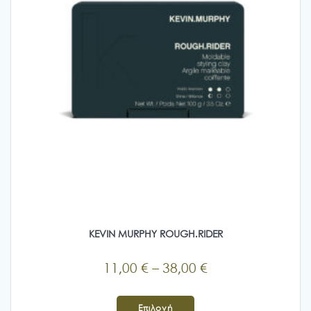
KEVIN MURPHY ROUGH.RIDER
Price
11,00
€
–
38,00
€
range:
Αυτό
11,00 €
το
Επιλογή