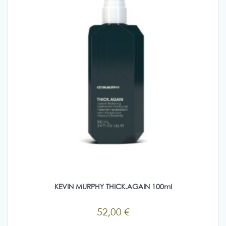
επιλεγούν
στη
σελίδα
του
προϊόντος
KEVIN MURPHY THICK.AGAIN 100ml
52,00
€