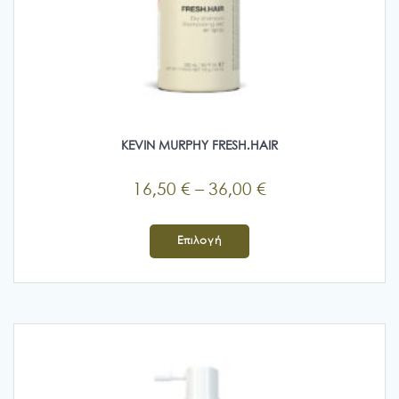
KEVIN MURPHY FRESH.HAIR
Price
16,50
€
–
36,00
€
range:
Αυτό
16,50 €
το
Επιλογή
προϊόν
through
έχει
36,00 €
πολλαπλές
παραλλαγές.
Οι
επιλογές
μπορούν
να