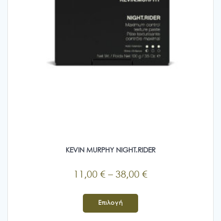
KEVIN MURPHY NIGHT.RIDER
Price
11,00
€
–
38,00
€
range:
Αυτό
11,00 €
το
Επιλογή
προϊόν
through