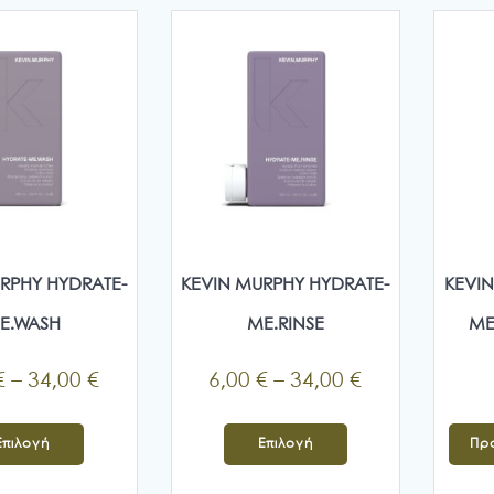
RPHY HYDRATE-
KEVIN MURPHY HYDRATE-
KEVIN
E.WASH
ME.RINSE
ME
Price
Price
€
–
34,00
€
6,00
€
–
34,00
€
range:
range:
Αυτό
Αυτό
6,00 €
6,00 €
Επιλογή
Επιλογή
Πρ
το
το
through
through
προϊόν
προϊόν