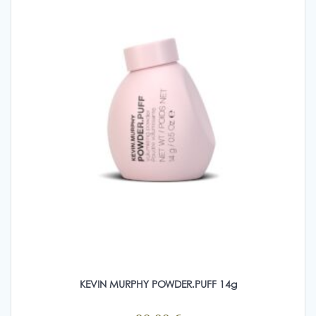
μπορούν
να
επιλεγούν
στη
σελίδα
του
προϊόντος
KEVIN MURPHY POWDER.PUFF 14g