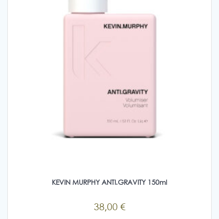
επιλεγούν
στη
σελίδα
του
προϊόντος
KEVIN MURPHY ANTI.GRAVITY 150ml
38,00
€