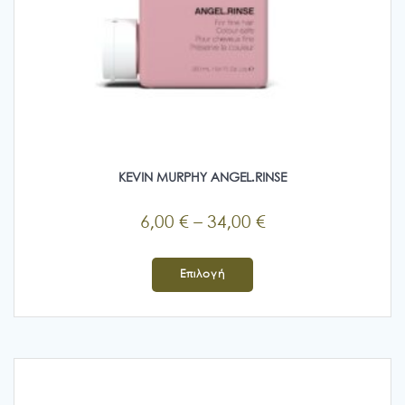
KEVIN MURPHY ANGEL.RINSE
Price
6,00
€
–
34,00
€
range:
Αυτό
6,00 €
το
Επιλογή
προϊόν
through
έχει
34,00 €
πολλαπλές
παραλλαγές.
Οι
επιλογές