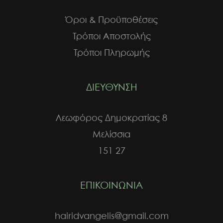
στη
σελίδα
Όροι & Προϋποθέσεις
του
Τρόποι Αποστολής
προϊόντος
Τρόποι Πληρωμής
ΔΙΕΥΘΥΝΣΗ
Λεωφόρος Δημοκρατίας 8
Μελίσσια
151 27
ΕΠΙΚΟΙΝΩΝΙΑ
hairidvangelis@gmail.com