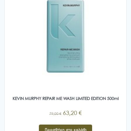
KEVIN MURPHY REPAIR ME WASH LIMITED EDITION 500ml
Original
Η
63,20
€
79,00
€
price
τρέχουσα
was:
τιμή
Προσθήκη στο καλάθι