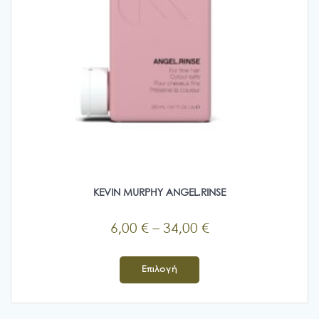
KEVIN MURPHY ANGEL.RINSE
Price
6,00
€
–
34,00
€
range:
Αυτό
6,00 €
το
Επιλογή
προϊόν
through
έχει
34,00 €
πολλαπλές