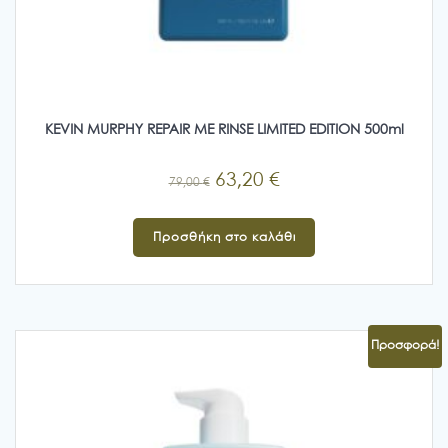
KEVIN MURPHY REPAIR ME RINSE LIMITED EDITION 500ml
Original
Η
63,20
€
79,00
€
price
τρέχουσα
was:
τιμή
Προσθήκη στο καλάθι
79,00 €.
είναι:
63,20 €.
Προσφορά!