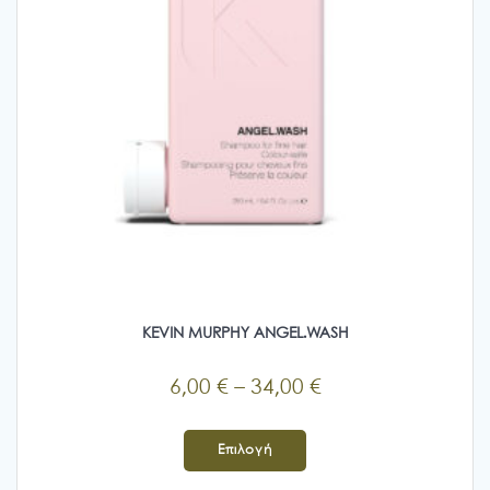
KEVIN MURPHY ANGEL.WASH
Price
6,00
€
–
34,00
€
range:
Αυτό
6,00 €
το
Επιλογή
προϊόν
through