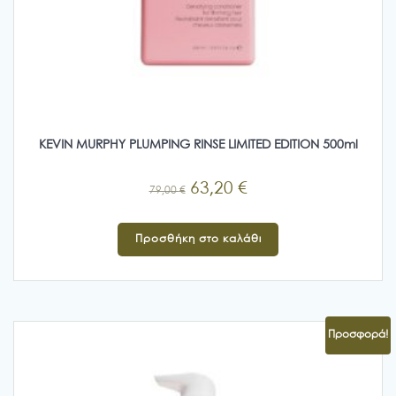
KEVIN MURPHY PLUMPING RINSE LIMITED EDITION 500ml
Original
Η
63,20
€
79,00
€
price
τρέχουσα
was:
τιμή
Προσθήκη στο καλάθι
79,00 €.
είναι:
63,20 €.
Προσφορά!