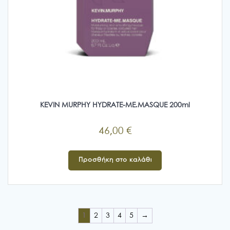
KEVIN MURPHY HYDRATE-ME.MASQUE 200ml
46,00
€
Προσθήκη στο καλάθι
1
2
3
4
5
→