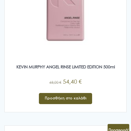
KEVIN MURPHY ANGEL RINSE LIMITED EDITION 500ml
Original
Η
54,40
€
68,00
€
price
τρέχουσα
was:
τιμή
Προσθήκη στο καλάθι
68,00 €.
είναι:
54,40 €.
Προσφορά!