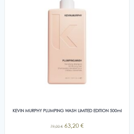
KEVIN MURPHY PLUMPING WASH LIMITED EDITION 500ml
Original
Η
63,20
€
79,00
€