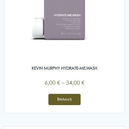
KEVIN MURPHY HYDRATE-ME.WASH
Price
6,00
€
–
34,00
€
range:
Αυτό
6,00 €
το
Επιλογή
προϊόν
through
έχει
34,00 €
πολλαπλές
παραλλαγές.