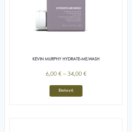
KEVIN MURPHY HYDRATE-ME.WASH
Price
6,00
€
–
34,00
€
range:
Αυτό
6,00 €
το
Επιλογή
προϊόν
through
έχει
34,00 €
πολλαπλές
παραλλαγές.
Οι
επιλογές