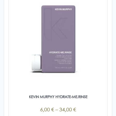
μπορούν
να
επιλεγούν
στη
σελίδα
του
προϊόντος
KEVIN MURPHY HYDRATE-ME.RINSE
Price
6,00
€
–
34,00
€