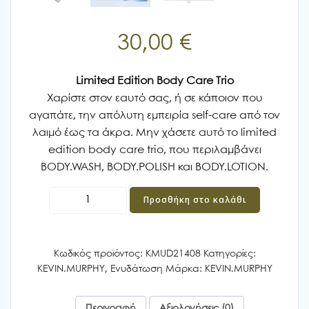
30,00
€
Limited Edition Body Care Trio
Χαρίστε στον εαυτό σας, ή σε κάποιον που
αγαπάτε, την απόλυτη εμπειρία self-care από τον
λαιμό έως τα άκρα. Μην χάσετε αυτό το limited
edition body care trio, που περιλαμβάνει
BODY.WASH, BODY.POLISH και BODY.LOTION.
KEVIN
Προσθήκη στο καλάθι
MURPHY
BODY.BODY.BODY
ποσότητα
Κωδικός προϊόντος:
KMUD21408
Κατηγορίες:
KEVIN.MURPHY
,
Ενυδάτωση
Μάρκα:
KEVIN.MURPHY
Περιγραφή
Αξιολογήσεις (0)