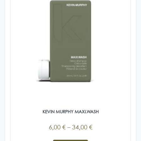
να
επιλεγούν
στη
σελίδα
του
προϊόντος
KEVIN MURPHY MAXI.WASH
Price
6,00
€
–
34,00
€
range:
Αυτό