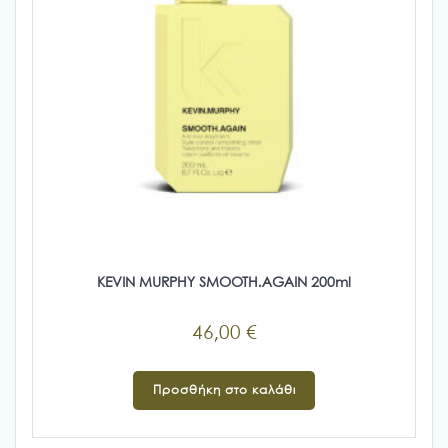
προϊόντος
KEVIN MURPHY SMOOTH.AGAIN 200ml
46,00
€
Προσθήκη στο καλάθι