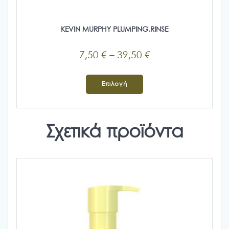
KEVIN MURPHY PLUMPING.RINSE
Price
7,50
€
–
39,50
€
range:
Αυτό
7,50 €
το
Επιλογή
προϊόν
through
έχει
39,50 €
πολλαπλές
Σχετικά προϊόντα
παραλλαγές.
Οι
επιλογές
μπορούν
να
επιλεγούν
στη
σελίδα
του