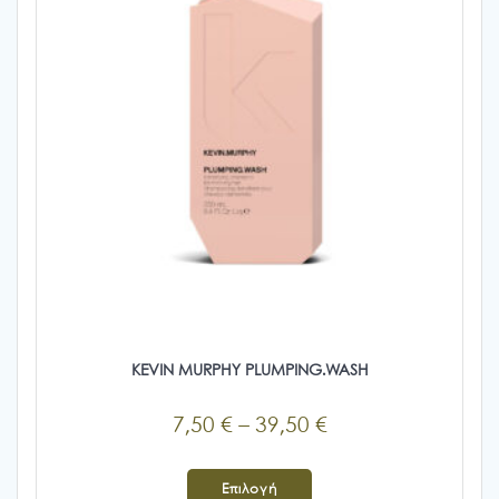
KEVIN MURPHY PLUMPING.WASH
Price
7,50
€
–
39,50
€
range:
Αυτό
7,50 €
το
Επιλογή