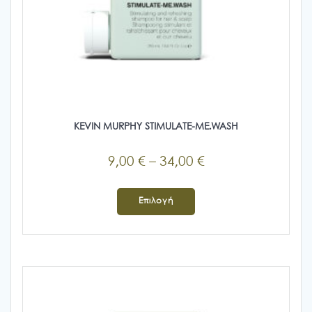
KEVIN MURPHY STIMULATE-ME.WASH
Price
9,00
€
–
34,00
€
range:
Αυτό
9,00 €
το
Επιλογή
προϊόν
through
έχει
34,00 €
πολλαπλές
παραλλαγές.
Οι
επιλογές
μπορούν