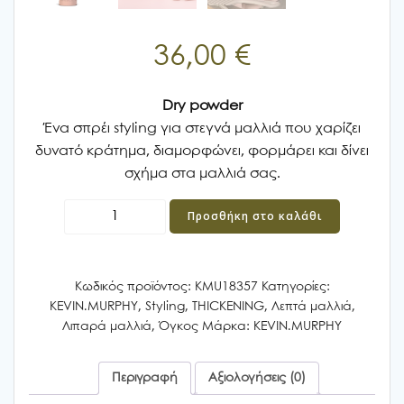
36,00
€
Dry powder
Ένα σπρέι styling για στεγνά μαλλιά που χαρίζει
δυνατό κράτημα, διαμορφώνει, φορμάρει και δίνει
σχήμα στα μαλλιά σας.
KEVIN
Προσθήκη στο καλάθι
MURPHY
DOO.OVER
250ml
Κωδικός προϊόντος:
KMU18357
Κατηγορίες:
ποσότητα
KEVIN.MURPHY
,
Styling
,
THICKENING
,
Λεπτά μαλλιά
,
Λιπαρά μαλλιά
,
Όγκος
Μάρκα:
KEVIN.MURPHY
Περιγραφή
Αξιολογήσεις (0)