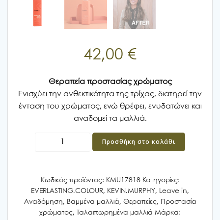
42,00
€
Θεραπεία προστασίας χρώματος
Ενισχύει την ανθεκτικότητα της τρίχας, διατηρεί την
ένταση του χρώματος, ενώ θρέφει, ενυδατώνει και
αναδομεί τα μαλλιά.
KEVIN
Προσθήκη στο καλάθι
MURPHY
EVERLASTING.COLOUR
LEAVE-
Κωδικός προϊόντος:
KMU17818
Κατηγορίες:
IN
EVERLASTING.COLOUR
,
KEVIN.MURPHY
,
Leave in
,
150ml
Αναδόμηση
,
Βαμμένα μαλλιά
,
Θεραπείες
,
Προστασία
ποσότητα
χρώματος
,
Ταλαιπωρημένα μαλλιά
Μάρκα: