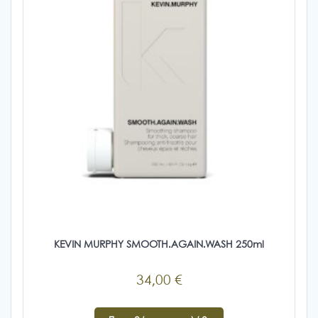
σελίδα
του
προϊόντος
KEVIN MURPHY SMOOTH.AGAIN.WASH 250ml
34,00
€