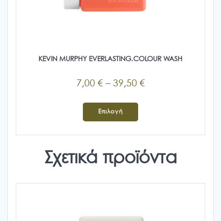
KEVIN MURPHY EVERLASTING.COLOUR WASH
Price
7,00
€
–
39,50
€
range:
Αυτό
7,00 €
το
Επιλογή
προϊόν
through
έχει
39,50 €
πολλαπλές
Σχετικά προϊόντα
παραλλαγές.
Οι
επιλογές
μπορούν
να
επιλεγούν
στη