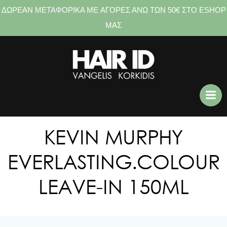
ΔΩΡΕΑΝ ΜΕΤΑΦΟΡΙΚΑ ME ΑΓΟΡΕΣ ΑΝΩ ΤΩΝ 50€ ΣΤΟ ESHOP
ΜΑΣ
Skip
to
content
KEVIN MURPHY
EVERLASTING.COLOUR
LEAVE-IN 150ML