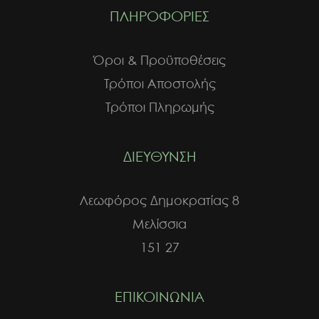
στη
ΠΛΗΡΟΦΟΡΙΕΣ
σελίδα
του
προϊόντος
Όροι & Προϋποθέσεις
Τρόποι Αποστολής
Τρόποι Πληρωμής
ΔΙΕΥΘΥΝΣΗ
Λεωφόρος Δημοκρατίας 8
Μελίσσια
151 27
ΕΠΙΚΟΙΝΩΝΙΑ