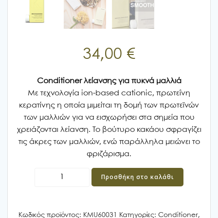
34,00
€
Conditioner λείανσης για πυκνά μαλλιά
Με τεχνολογία ion-based cationic, πρωτεΐνη
κερατίνης η οποία μιμείται τη δομή των πρωτεϊνών
των μαλλιών για να εισχωρήσει στα σημεία που
χρειάζονται λείανση. Το βούτυρο κακάου σφραγίζει
τις άκρες των μαλλιών, ενώ παράλληλα μειώνει το
φριζάρισμα.
KEVIN
Προσθήκη στο καλάθι
MURPHY
SMOOTH.AGAIN
RINSE
Κωδικός προϊόντος:
KMU60031
Κατηγορίες:
Conditioner
,