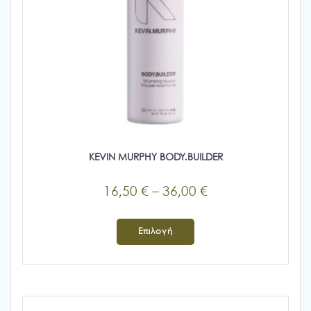
KEVIN MURPHY BODY.BUILDER
Price
16,50
€
–
36,00
€
range:
Αυτό
16,50 €
το
Επιλογή
προϊόν
through
έχει
36,00 €
πολλαπλές
παραλλαγές.
Οι