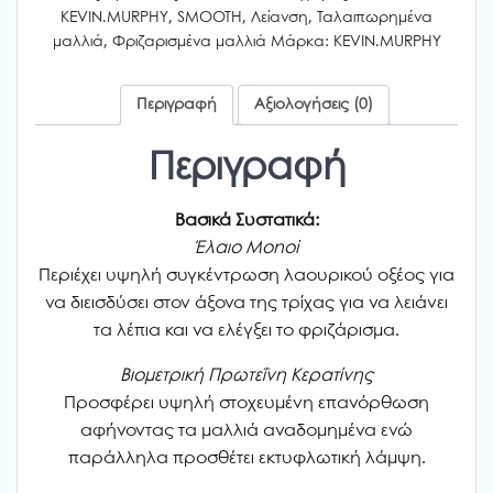
250ml
KEVIN.MURPHY
,
SMOOTH
,
Λείανση
,
Ταλαιπωρημένα
ποσότητα
μαλλιά
,
Φριζαρισμένα μαλλιά
Μάρκα:
KEVIN.MURPHY
Περιγραφή
Αξιολογήσεις (0)
Περιγραφή
Βασικά Συστατικά:
Έλαιο Μοnοi
Περιέχει υψηλή συγκέντρωση λαουρικού οξέος για
να διεισδύσει στον άξονα της τρίχας για να λειάνει
τα λέπια και να ελέγξει το φριζάρισμα.
Βιομετρική Πρωτεΐνη Κερατίνης
Προσφέρει υψηλή στοχευμένη επανόρθωση
αφήνοντας τα μαλλιά αναδομημένα ενώ
παράλληλα προσθέτει εκτυφλωτική λάμψη.