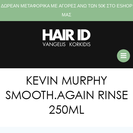
ΔΩΡΕΑΝ ΜΕΤΑΦΟΡΙΚΑ ME ΑΓΟΡΕΣ ΑΝΩ ΤΩΝ 50€ ΣΤΟ ESHOP
ΜΑΣ
Skip
to
content
KEVIN MURPHY
SMOOTH.AGAIN RINSE
250ML