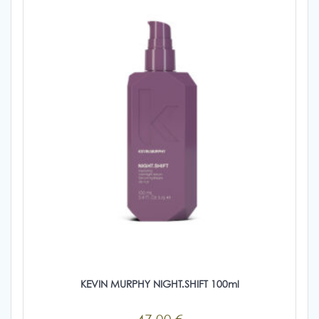
επιλογές
μπορούν
να
επιλεγούν
στη
σελίδα
του
προϊόντος
KEVIN MURPHY NIGHT.SHIFT 100ml